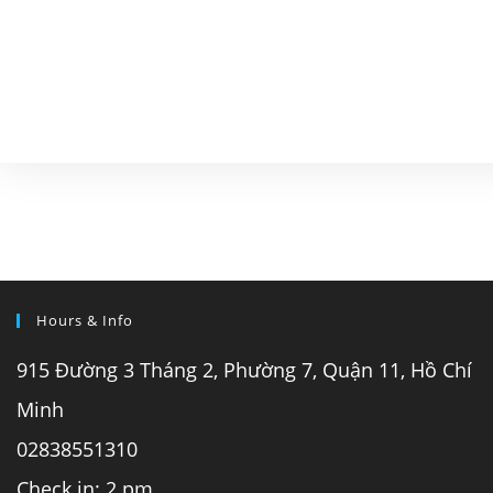
Hours & Info
915 Đường 3 Tháng 2, Phường 7, Quận 11, Hồ Chí
Minh
02838551310
Check in: 2 pm